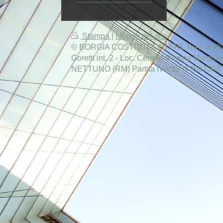
Stampa
|
Mappa del sito
© BORGIA COSTRUZIONI SRL Trav. di Via
Goretti int. 2 - Loc. Cerreto Regina Marghe
NETTUNO (RM) Partita IVA:07872591008